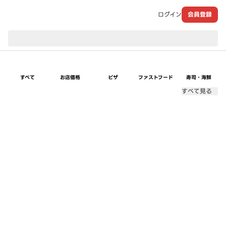
ログイン
会員登録
現在のお届け先：
すべて
お店価格
ピザ
ファストフード
寿司・海鮮
すべて見る