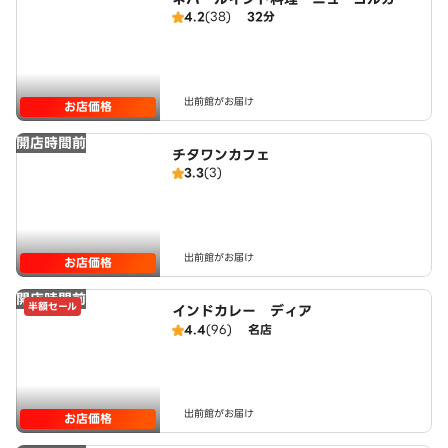
4.2
(38)
32分
出前館がお届け
お店価格
開店時間前
チタワンカフェ
3.3
(3)
出前館がお届け
お店価格
開店時間前
半額セール
インドカレー ディア
4.4
(96)
名店
出前館がお届け
お店価格