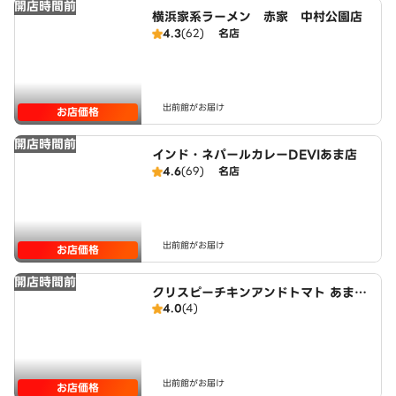
開店時間前
横浜家系ラーメン 赤家 中村公園店
4.3
(62)
名店
出前館がお届け
お店価格
開店時間前
インド・ネパールカレーDEVIあま店
4.6
(69)
名店
出前館がお届け
お店価格
開店時間前
クリスピーチキンアンドトマト あま市
4.0
(4)
店 CRISPY CHICKEN n’ TOMATO
AMASHI
出前館がお届け
お店価格