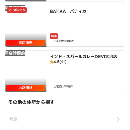
開店時間前
クーポンあり
BATIKA バティカ
新着
出前館がお届け
お店価格
開店時間前
インド・ネパールカレーDEVI大治店
4.5
(41)
出前館がお届け
お店価格
その他の住所から探す
阿原