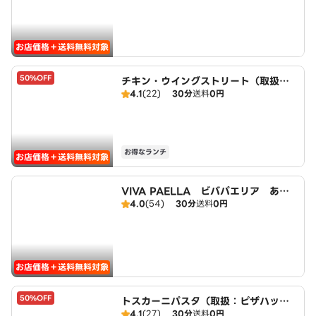
お店価格＋送料無料対象
50%OFF
チキン・ウイングストリート（取扱：
4.1
(22)
30分
送料
0円
ピザハット甚目寺店）
お得なランチ
お店価格＋送料無料対象
VIVA PAELLA ビバパエリア あま
4.0
(54)
30分
送料
0円
大治店
お店価格＋送料無料対象
50%OFF
トスカーニパスタ（取扱：ピザハット
4.1
(27)
30分
送料
0円
甚目寺店）