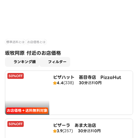
標準送料とは
お店価格とは
坂牧阿原 付近のお店価格
適用なし
ランキング順
フィルター
50%OFF
ピザハット 甚目寺店 PizzaHut
4.4
(338)
30分
送料
0円
お店価格＋送料無料対象
50%OFF
ピザーラ あま大治店
3.9
(257)
30分
送料
0円