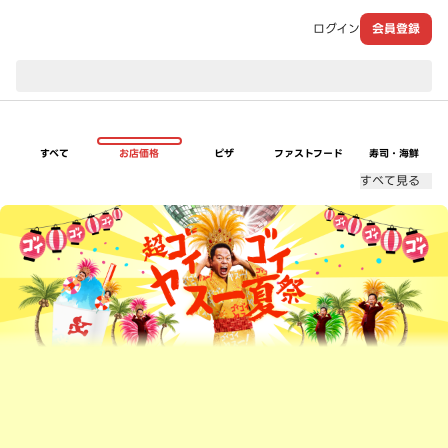
ログイン
会員登録
現在のお届け先：
すべて
お店価格
ピザ
ファストフード
寿司・海鮮
すべて見る
超ゴイゴイヤスー夏祭