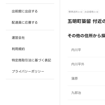
出前館に出店する
標準送料とは
お店価格とは
五明町築留 付近
配達員に応募する
その他の住所から
運営会社
利用規約
内川平
特定商取引法に基づく表記
内川平外
プライバシーポリシー
蒲原
九郎治