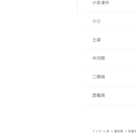
小赤津外
築留
土袋
中河原
二間城
西亀具
トップ
丼
愛知県
弥富