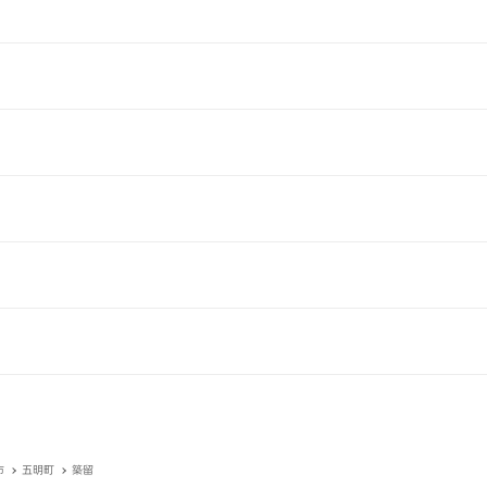
市
五明町
築留