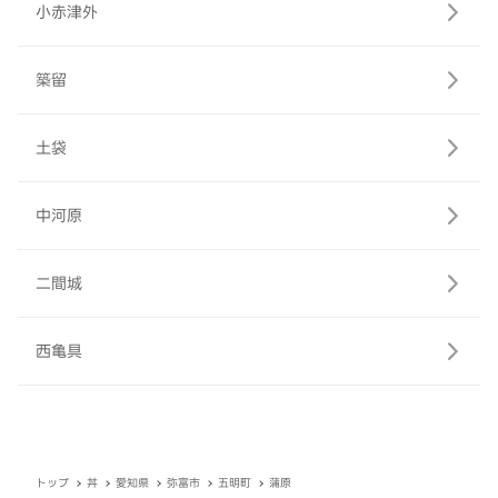
小赤津外
築留
土袋
中河原
二間城
西亀具
トップ
丼
愛知県
弥富市
五明町
蒲原