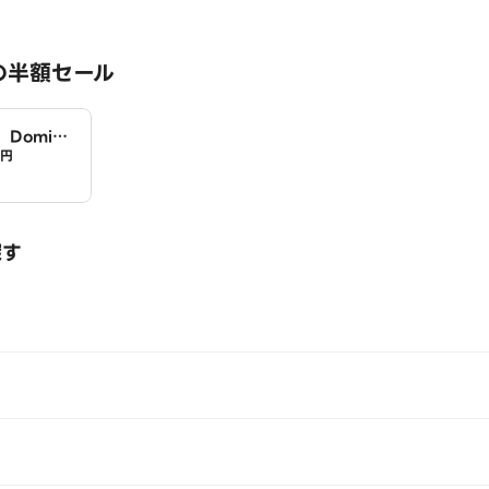
の半額セール
Domin
0円
探す