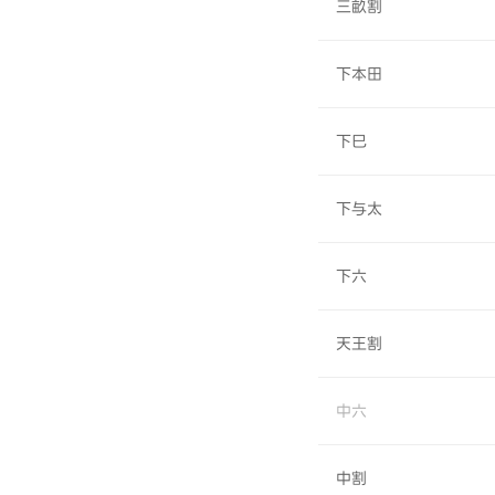
三畝割
下本田
下巳
下与太
下六
天王割
中六
中割