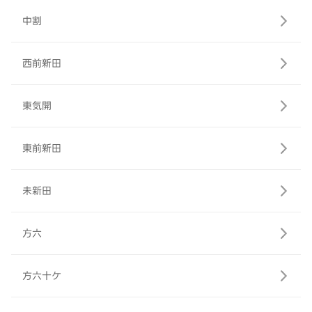
中割
西前新田
東気開
東前新田
未新田
方六
方六十ケ