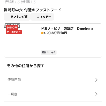
標準送料とは
お店価格とは
鯏浦町中六 付近のファストフード
適用なし
ランキング順
フィルター
開店時間前
50%OFF
ドミノ・ピザ 弥富店 Domino's
クーポンあり
4.0
(168)
送料
0円
新作シェイク
その他の住所から探す
伊勢田前
一反割