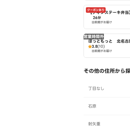
クーポンあり
【チキンステーキ弁当】
26分
Of Chicken～豊山店
出前館がお届け
営業時間外
ほっともっと 北名古
3.8
(10)
出前館がお届け
その他の住所から
丁目なし
石原
射矢重