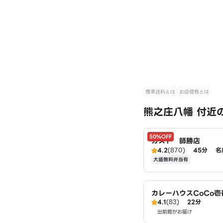
標準送料とは
お店価格とは
熊之庄八幡 付近
50%OFF
ガスト 師勝店
4.2
(870)
45分
名
大盛無料弁当有
カレーハウスCoCo
4.1
(83)
22分
店（SD）
出前館がお届け