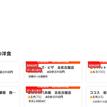
の洋食
お店価格＋送料無料対象
お店
50%OFF
50%OFF
アオキーズ・ピザ 北名古屋店
ピザハット
クーポンあり
4.1
(372)
40分
送料
0円
4.1
(100)
店
送料
0円
zzaHut
半額セール実施中
お店価格＋送料無料対象
クーポンあり
壱番屋 西春
まぶしの八兵衛 北名古屋店
ココス 岩
3.9
(75)
40分
送料
0円
3.9
(63)
まぶしの8DAY
出前館がお届