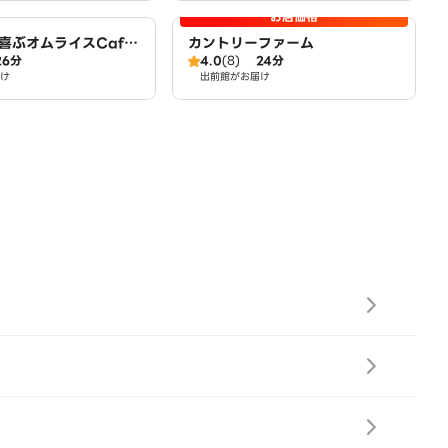
お店価格
喜ぶオムライスCaf
カントリーファーム
26分
4.0
(8)
24分
House～豊山店～
け
出前館がお届け