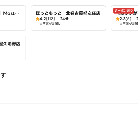
クーポンあり
Master
ほっともっと 北名古屋熊之庄店
【カラダが
4.2
(113)
24分
2.3
(6)
～
e】Egg 
出前館がお届け
出前館がお届
屋久地野店
探す