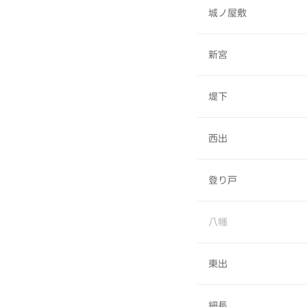
城ノ屋敷
新宮
堤下
西出
登り戸
八幡
東出
細長