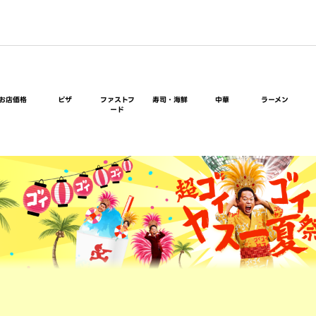
お店価格
ピザ
ファストフ
寿司・海鮮
中華
ラーメン
ード