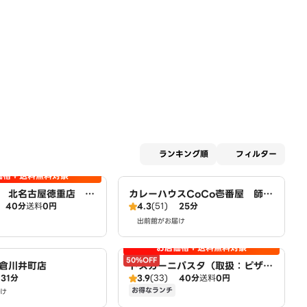
適用な
ランキング順
フィルター
価格＋送料無料対象
 北名古屋徳重店 Pi
カレーハウスCoCo壱番屋 師勝
40分
送料
0円
4.3
(51)
25分
店（SD）
出前館がお届け
お店価格＋送料無料対象
50%OFF
倉川井町店
トスカーニパスタ（取扱：ピザハ
31分
3.9
(33)
40分
送料
0円
ット北名古屋徳重店）
お得なランチ
け