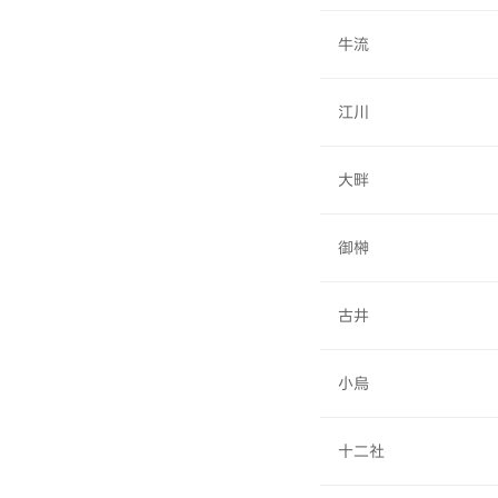
牛流
江川
大畔
御榊
古井
小烏
十二社