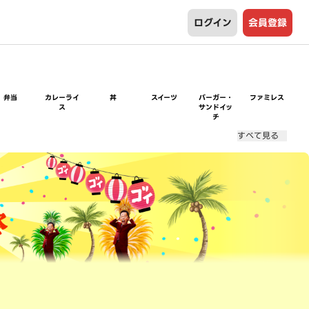
ログイン
会員登録
弁当
カレーライ
丼
スイーツ
バーガー・
ファミレス
ス
サンドイッ
チ
すべて見る