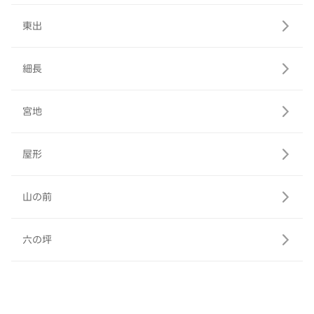
東出
細長
宮地
屋形
山の前
六の坪