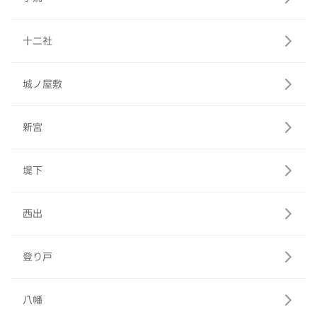
十二社
城ノ屋敷
新宮
堤下
西出
登り戸
八幡