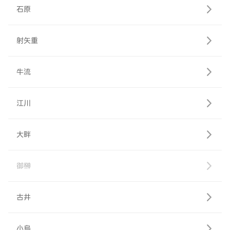
石原
射矢重
牛流
江川
大畔
御榊
古井
小烏