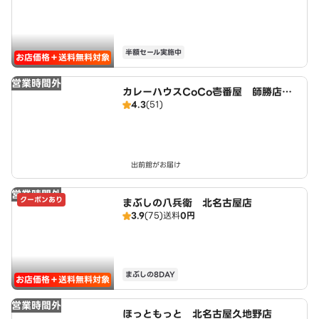
半額セール実施中
お店価格＋送料無料対象
営業時間外
カレーハウスCoCo壱番屋 師勝店（S
4.3
(51)
D）
出前館がお届け
営業時間外
クーポンあり
まぶしの八兵衛 北名古屋店
3.9
(75)
送料
0円
まぶしの8DAY
お店価格＋送料無料対象
営業時間外
ほっともっと 北名古屋久地野店