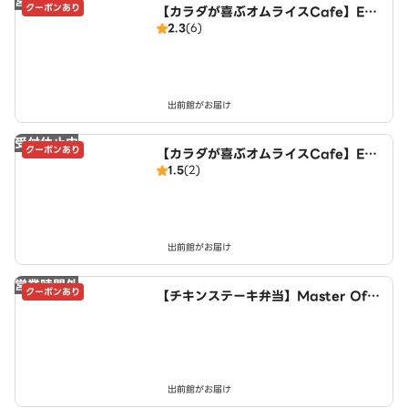
営業時間外
クーポンあり
【カラダが喜ぶオムライスCafe】Egg
2.3
(6)
House～豊山店～
出前館がお届け
受付休止中
クーポンあり
【カラダが喜ぶオムライスCafe】Egg
1.5
(2)
House～夕凪クラブ店～
出前館がお届け
営業時間外
クーポンあり
【チキンステーキ弁当】Master Of C
hicken～豊山店～
出前館がお届け