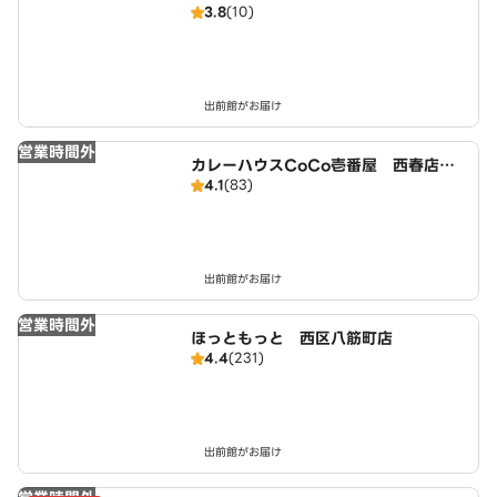
3.8
(10)
出前館がお届け
営業時間外
カレーハウスCoCo壱番屋 西春店（S
4.1
(83)
D）
出前館がお届け
営業時間外
ほっともっと 西区八筋町店
4.4
(231)
出前館がお届け