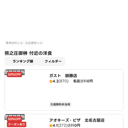
標準送料とは
お店価格とは
熊之庄御榊 付近の洋食
適用なし
ランキング順
フィルター
営業時間外
50%OFF
ガスト 師勝店
4.2
(870)
名店
送料
0円
大盛無料弁当有
営業時間外
50%OFF
アオキーズ・ピザ 北名古屋店
クーポンあり
4.1
(372)
送料
0円