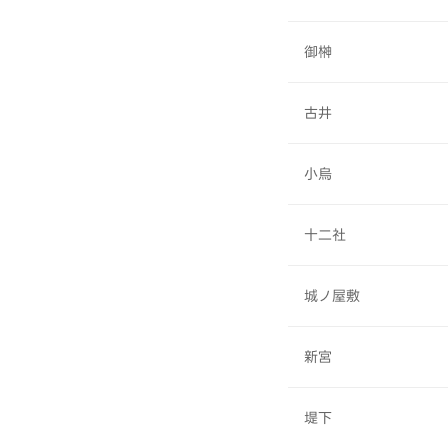
御榊
古井
小烏
十二社
城ノ屋敷
新宮
堤下