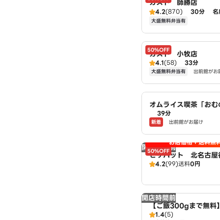
ガスト 師勝店
4.2
(870)
30分
名
大盛無料弁当有
50%OFF
ガスト 小牧店
4.1
(58)
33分
大盛無料弁当有
出前館がお
オムライス喫茶「おむ
39分
ん。」 小牧村中新町
新着
出前館がお届け
お店価格＋送料無
開店時間前
50%OFF
ピザハット 北名古屋
4.2
(99)
送料
0円
zzaHut
開店時間前
【ご飯300gまで無料
1.4
(5)
つ とん彩 小牧村中