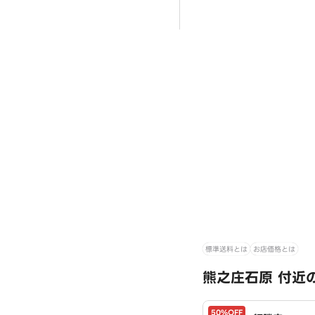
標準送料とは
お店価格とは
熊之庄石原 付近
50%OFF