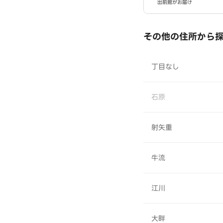
出前館がお届け
その他の住所から
丁目なし
石原
射矢重
牛流
江川
大畔