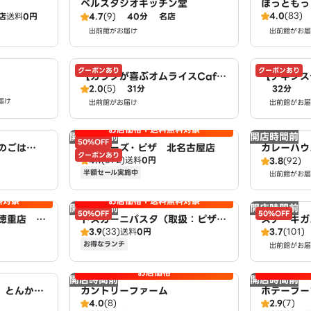
ベルスタジオキッチン堂
ほっともっ
4.0
(83)
店
送料
0円
4.7
(9)
40分
名店
出前館がお届け
出前館がお届
クーポンあり
クーポンあり
【カラダが喜ぶオムライスCaf
【チキンス
2.0
(5)
31分
32分
e】Egg House～豊山店～
Of Chic
届け
出前館がお届け
出前館がお届
お店価格＋送料無料対象
開店時間前
開店時間前
50%OFF
のごは
アオキーズ・ピザ 北名古屋店
カレーハウ
クーポンあり
4.1
(372)
送料
0円
店
弥生町店（
3.8
(92)
半額セール実施中
出前館がお届
料対象
お店価格＋送料無料対象
開店時間前
開店時間前
50%OFF
50%OFF
徳重店 Pi
トスカーニパスタ（取扱：ピザハ
ステーキガ
3.9
(33)
送料
0円
3.7
(101)
ット北名古屋徳重店）
お得なランチ
出前館がお届
お店価格
開店時間前
開店時間前
】とんか
カントリーファーム
ホテーフー
4.0
(8)
2.9
(7)
新町店