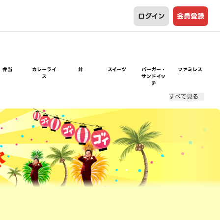
ログイン
会員登録
弁当
カレーライ
丼
スイーツ
バーガー・
ファミレス
ス
サンドイッ
チ
すべて見る