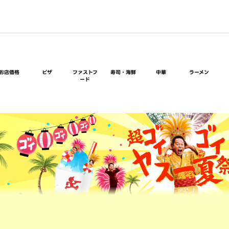
お店価格
ピザ
ファストフ
寿司・海鮮
中華
ラーメン
ード