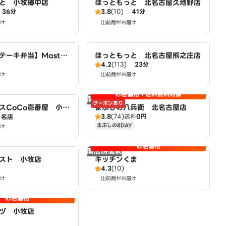
と 小牧郷中店
ほっともっと 北名古屋久地野店
36分
3.8
(10)
41分
け
出前館がお届け
テーキ弁当】Master
ほっともっと 北名古屋熊之庄店
4.2
(113)
23分
ken～豊山店～
け
出前館がお届け
お店価格＋送料無料対象
開店時間前
クーポンあり
スCoCo壱番屋 小牧
まぶしの八兵衛 北名古屋店
3.8
(74)
送料
0円
SD）
名店
まぶしの8DAY
け
お店価格
開店時間前
スト 小牧店
キッチンくま
4.3
(10)
け
出前館がお届け
お店価格
ヅ 小牧店