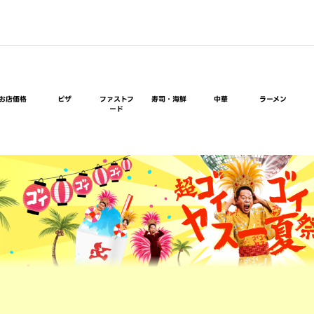
お店価格
ピザ
ファストフ
寿司・海鮮
中華
ラーメン
ード