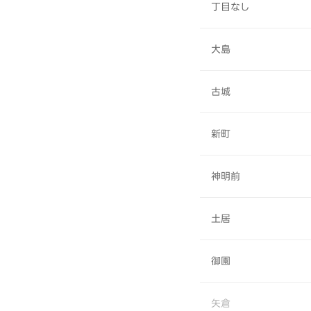
丁目なし
大島
古城
新町
神明前
土居
御園
矢倉