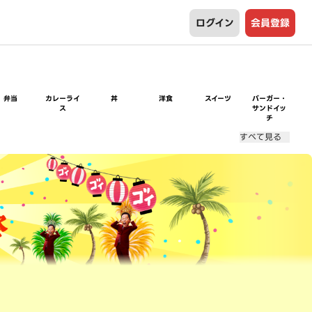
ログイン
会員登録
弁当
カレーライ
丼
洋食
スイーツ
バーガー・
ス
サンドイッ
チ
すべて見る