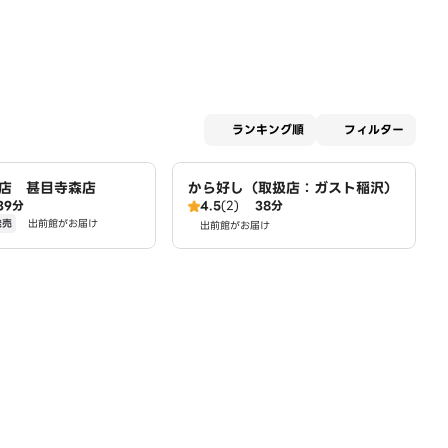
適用な
ランキング順
フィルター
店 甚目寺森店
から好し（取扱店：ガスト稲沢）
39分
4.5
(2)
38分
発売
出前館がお届け
出前館がお届け