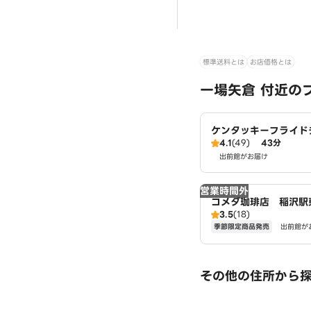
標準送料とは
お店価格とは
一場矢倉 付近の
ケンタッキーフライド
4.1
(49)
43分
シヅヤ清洲店
出前館がお届け
営業時間外
コメダ珈琲店 稲沢駅
3.5
(18)
季節限定商品発売
出前館が
その他の住所から