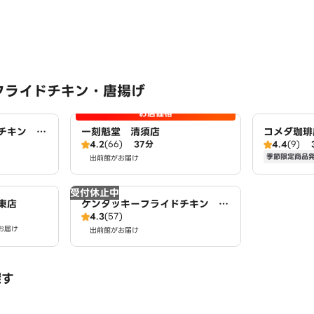
フライドチキン・唐揚げ
お店価格
チキン ヨ
一刻魁堂 清須店
コメダ珈琲
4.2
(66)
37分
4.4
(9)
季節限定商品
出前館がお届け
受付休止中
東店
ケンタッキーフライドチキン 名
4.3
(57)
古屋平田店
お届け
出前館がお届け
探す