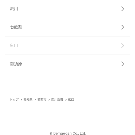
流川
七畝割
広口
南須原
トップ
愛知県
愛西市
西川端町
広口
© Demae-can Co., Ltd.