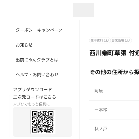
現在のお届け先：
クーポン・キャンペーン
標準送料とは
お店価格とは
お知らせ
西川端町草張 付
出前にゃんクラブとは
その他の住所から
ヘルプ・お問い合わせ
アプリダウンロード
阿原
二次元コードはこちら
アプリでもっと便利に
一本松
杁ノ戸