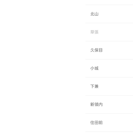
北山
草張
久保目
小城
下兼
新領内
住田前