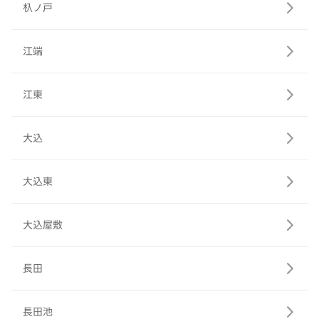
杁ノ戸
江端
江東
大込
大込東
大込屋敷
長田
長田池