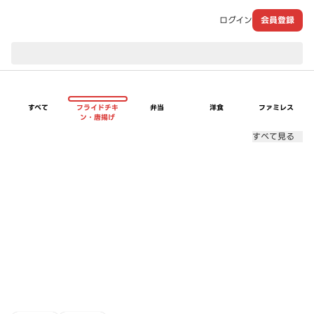
ログイン
会員登録
現在のお届け先：
すべて
フライドチキ
弁当
洋食
ファミレス
ン・唐揚げ
すべて見る