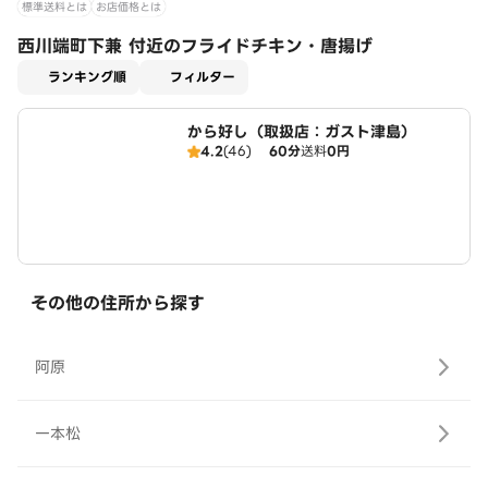
標準送料とは
お店価格とは
西川端町下兼 付近のフライドチキン・唐揚げ
適用なし
ランキング順
フィルター
から好し（取扱店：ガスト津島）
4.2
(46)
60分
送料
0円
その他の住所から探す
阿原
一本松