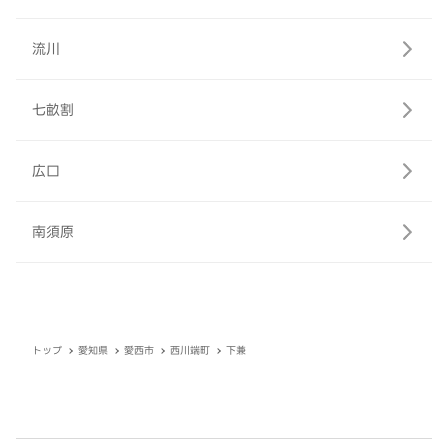
流川
七畝割
広口
南須原
トップ
愛知県
愛西市
西川端町
下兼