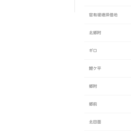
官有堤塘拝借地
北郷附
ギロ
鯉ケ平
郷附
郷前
北田面