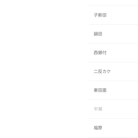
子新田
鍋田
西郷付
二反カケ
東田面
平瀬
福原