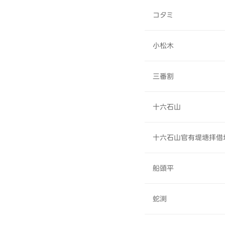
コタミ
小松木
三番割
十六石山
十六石山官有堤塘拝借
船頭平
蛇渕