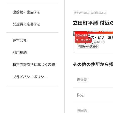
出前館に出店する
標準送料とは
お店価格とは
立田町平瀬 付近
配達員に応募する
お店価格＋送料無
開店時間前
50%OFF
アオキーズ・ピザ 津
運営会社
クーポンあり
3.8
(272)
送料
0円
半額セール実施中
利用規約
その他の住所から
特定商取引法に基づく表記
プライバシーポリシー
壱番割
杁先
浦田面