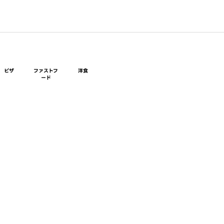
ピザ
ファストフ
洋食
ード