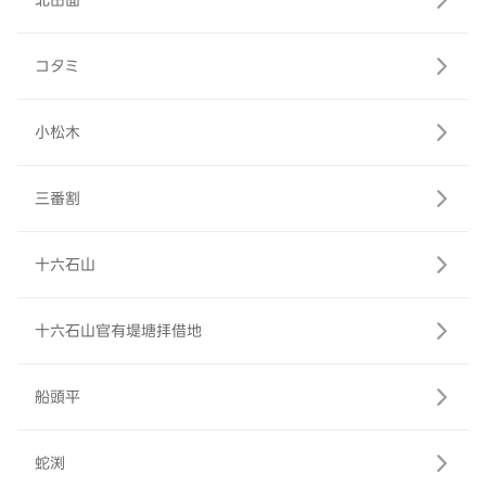
北田面
コタミ
小松木
三番割
十六石山
十六石山官有堤塘拝借地
船頭平
蛇渕