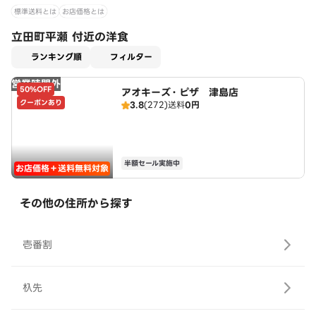
標準送料とは
お店価格とは
立田町平瀬 付近の洋食
適用なし
ランキング順
フィルター
営業時間外
50%OFF
アオキーズ・ピザ 津島店
クーポンあり
3.8
(272)
送料
0円
半額セール実施中
お店価格＋送料無料対象
その他の住所から探す
壱番割
杁先