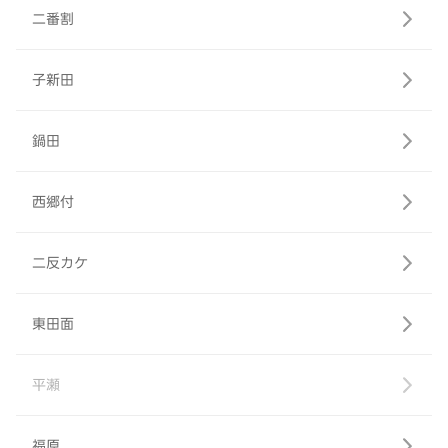
二番割
子新田
鍋田
西郷付
二反カケ
東田面
平瀬
福原