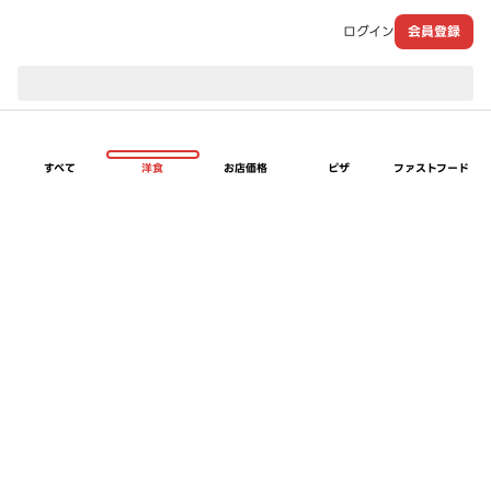
ログイン
会員登録
現在のお届け先：
すべて
洋食
お店価格
ピザ
ファストフード