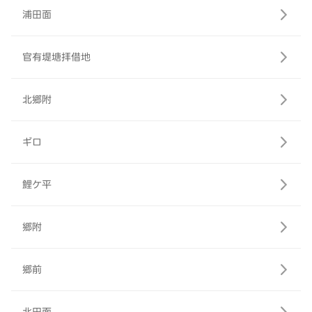
浦田面
官有堤塘拝借地
北郷附
ギロ
鯉ケ平
郷附
郷前