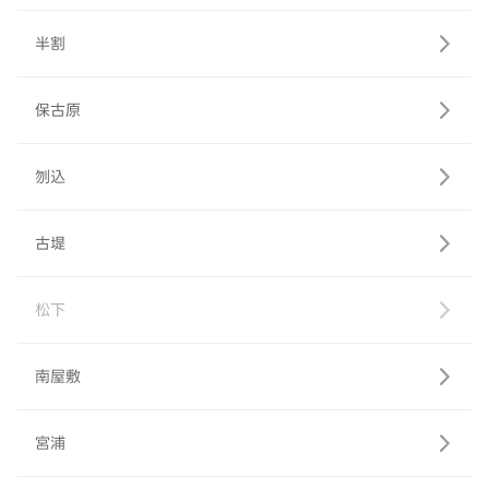
半割
保古原
刎込
古堤
松下
南屋敷
宮浦