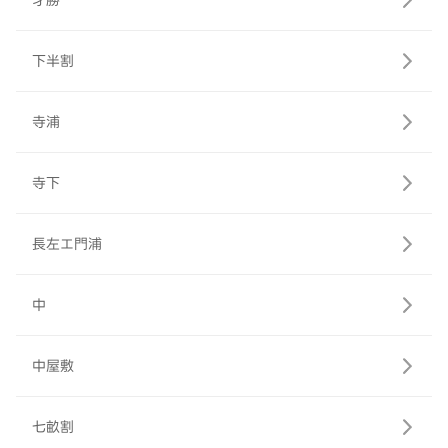
才勝
下半割
寺浦
寺下
長左エ門浦
中
中屋敷
七畝割