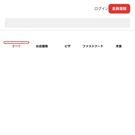
ログイン
会員登録
現在のお届け先：
すべて
お店価格
ピザ
ファストフード
洋食