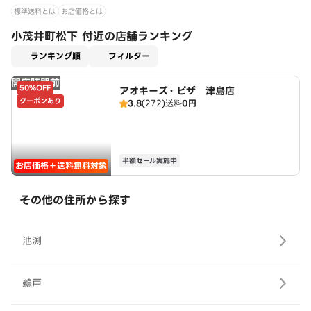
標準送料とは
お店価格とは
小茂井町松下 付近の店舗ランキング
適用なし
ランキング順
フィルター
開店時間前
50%OFF
アオキーズ・ピザ 津島店
クーポンあり
3.8
(272)
送料
0円
半額セール実施中
お店価格＋送料無料対象
その他の住所から探す
池渕
鵜戸