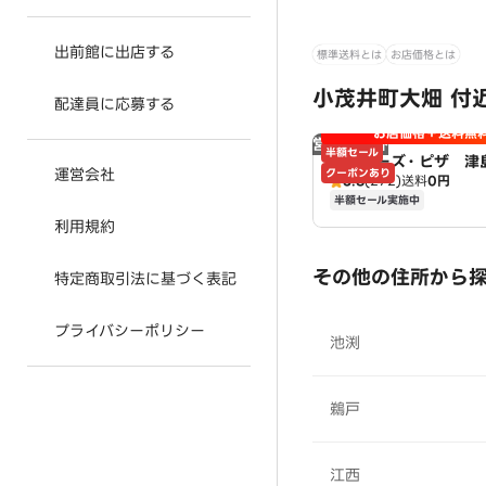
出前館に出店する
標準送料とは
お店価格とは
小茂井町大畑 付
配達員に応募する
お店価格＋送料無
営業時間外
半額セール
アオキーズ・ピザ 津
運営会社
クーポンあり
3.8
(272)
送料
0円
半額セール実施中
利用規約
その他の住所から
特定商取引法に基づく表記
プライバシーポリシー
池渕
鵜戸
江西