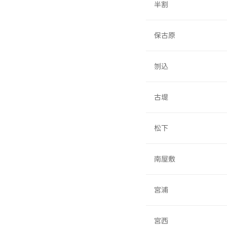
半割
保古原
刎込
古堤
松下
南屋敷
宮浦
宮西