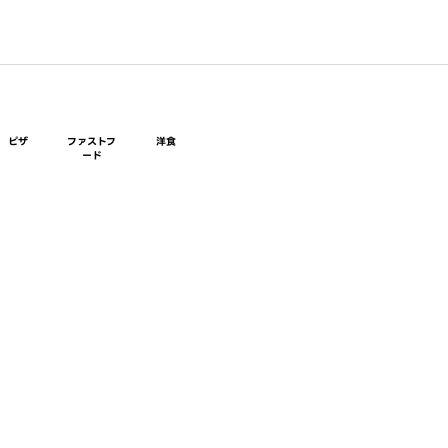
ピザ
ファストフ
洋食
ード