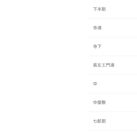
下半割
寺浦
寺下
長左エ門浦
中
中屋敷
七畝割