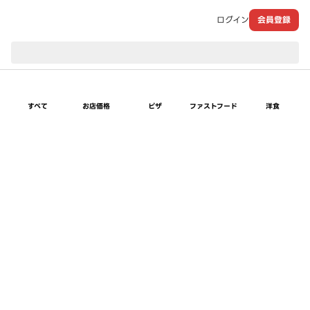
ログイン
会員登録
現在のお届け先：
すべて
お店価格
ピザ
ファストフード
洋食