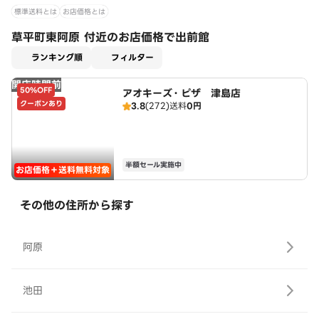
標準送料とは
お店価格とは
草平町東阿原 付近のお店価格で出前館
適用なし
ランキング順
フィルター
開店時間前
50%OFF
アオキーズ・ピザ 津島店
クーポンあり
3.8
(272)
送料
0円
半額セール実施中
お店価格＋送料無料対象
その他の住所から探す
阿原
池田