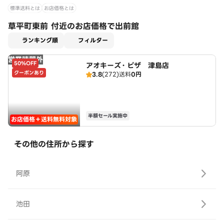
標準送料とは
お店価格とは
草平町東前 付近のお店価格で出前館
適用なし
ランキング順
フィルター
営業時間外
50%OFF
アオキーズ・ピザ 津島店
クーポンあり
3.8
(272)
送料
0円
半額セール実施中
お店価格＋送料無料対象
その他の住所から探す
阿原
池田