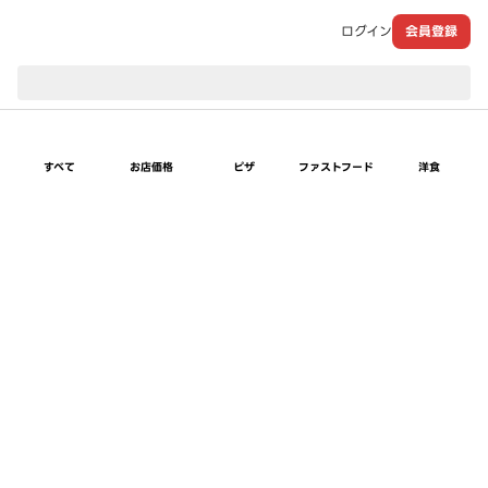
ログイン
会員登録
現在のお届け先：
すべて
お店価格
ピザ
ファストフード
洋食