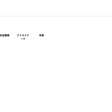
お店価格
ファストフ
洋食
ード