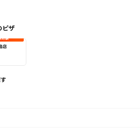
のピザ
料対象
島店
探す