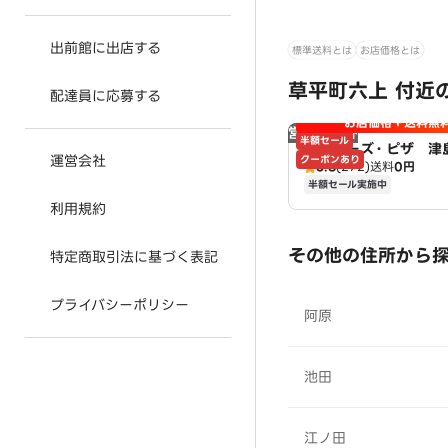
出前館に出店する
標準送料とは
お店価格とは
草平町六上 付近
配達員に応募する
お店価格＋送料無
営業時間外
半額セール
アオキーズ・ピザ 津
運営会社
クーポンあり
3.8
(272)
送料
0円
半額セール実施中
利用規約
その他の住所から
特定商取引法に基づく表記
プライバシーポリシー
阿原
池田
江ノ田