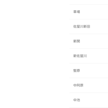
草場
佐屋川新田
新開
新佐屋川
竪原
中阿原
中池