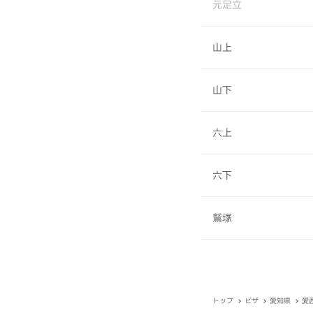
元足立
山上
山下
六上
六下
鷲塚
トップ
ピザ
愛知県
愛