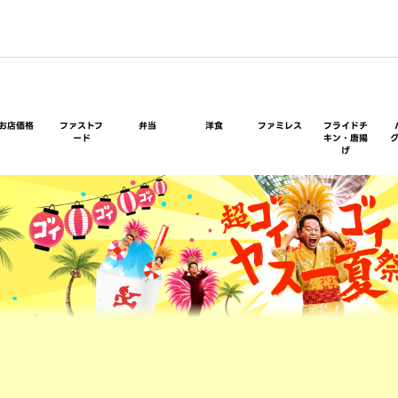
お店価格
ファストフ
弁当
洋食
ファミレス
フライドチ
ード
キン・唐揚
げ