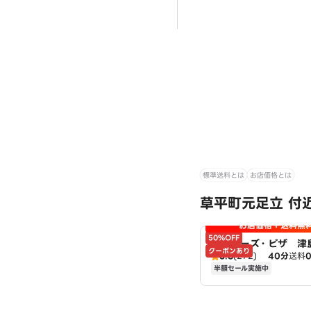
標準送料とは
お店価格とは
草平町元足立 付
お店価格＋送料無
50%OFF
アオキーズ・ピザ 津
クーポンあり
3.8
(272)
40分
送料
半額セール実施中