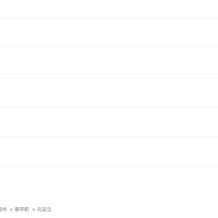
西市
草平町
元足立