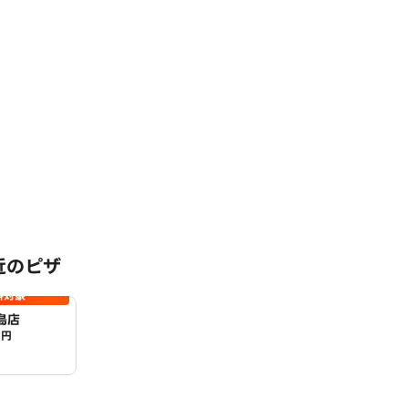
近のピザ
料対象
島店
0円