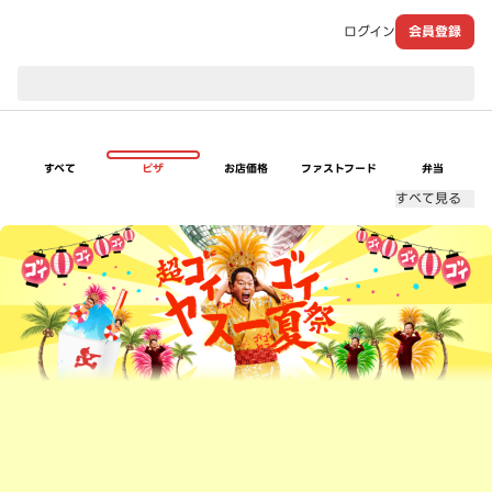
ログイン
会員登録
現在のお届け先：
すべて
ピザ
お店価格
ファストフード
弁当
すべて見る
超ゴイゴイヤスー夏祭