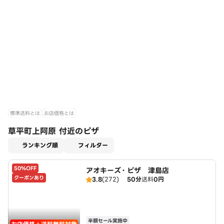
標準送料とは
お店価格とは
草平町上阿原 付近のピザ
適用なし
ランキング順
フィルター
50%OFF
アオキーズ・ピザ 津島店
クーポンあり
3.8
(272)
50分
送料
0円
半額セール実施中