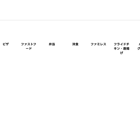
ピザ
ファストフ
弁当
洋食
ファミレス
フライドチ
ード
キン・唐揚
げ