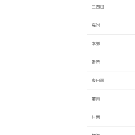
三四田
高附
本郷
番所
東田面
前南
村南