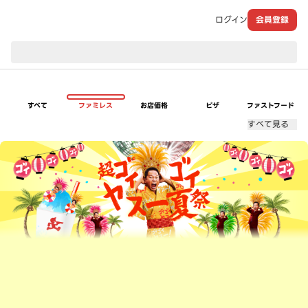
ログイン
会員登録
現在のお届け先：
すべて
ファミレス
お店価格
ピザ
ファストフード
すべて見る
超ゴイゴイヤスー夏祭