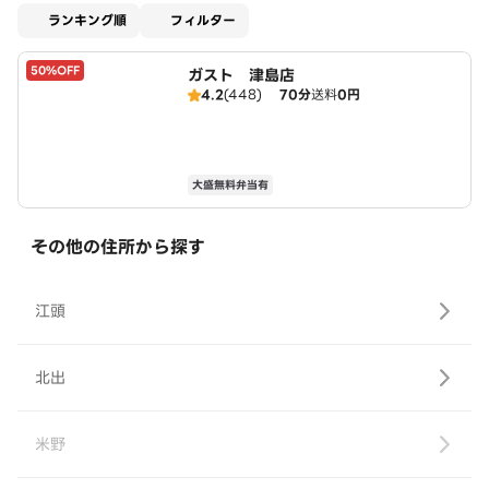
適用なし
ランキング順
フィルター
50%OFF
ガスト 津島店
4.2
(448)
70分
送料
0円
大盛無料弁当有
その他の住所から探す
江頭
北出
米野