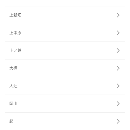
上新畑
上中原
上ノ越
大構
大辻
岡山
起