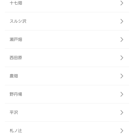
十七畑
スルシ沢
瀬戸畑
西田原
農畑
野丹場
平沢
札ノ辻