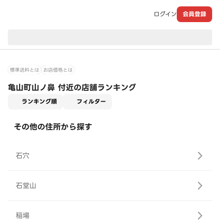
ログイン
会員登録
現在のお届け先：
標準送料とは
お店価格とは
亀山町山ノ鼻 付近の店舗ランキング
適用なし
ランキング順
フィルター
その他の住所から探す
石穴
石堂山
稲場