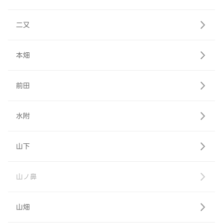
二又
本畑
前田
水附
山下
山ノ鼻
山畑