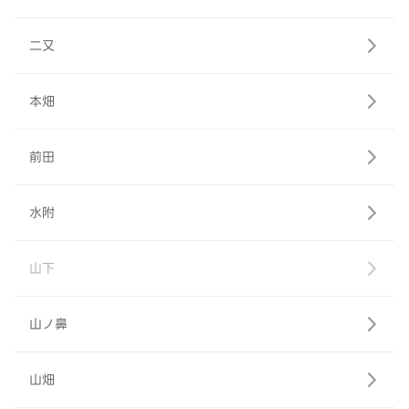
二又
本畑
前田
水附
山下
山ノ鼻
山畑