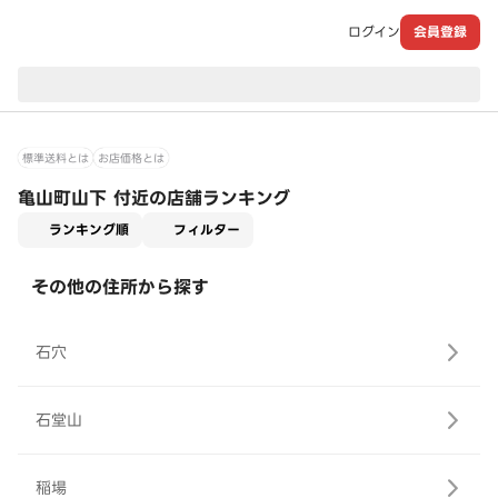
ログイン
会員登録
現在のお届け先：
標準送料とは
お店価格とは
亀山町山下 付近の店舗ランキング
適用なし
ランキング順
フィルター
その他の住所から探す
石穴
石堂山
稲場