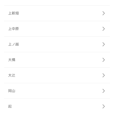
上新畑
上中原
上ノ越
大構
大辻
岡山
起