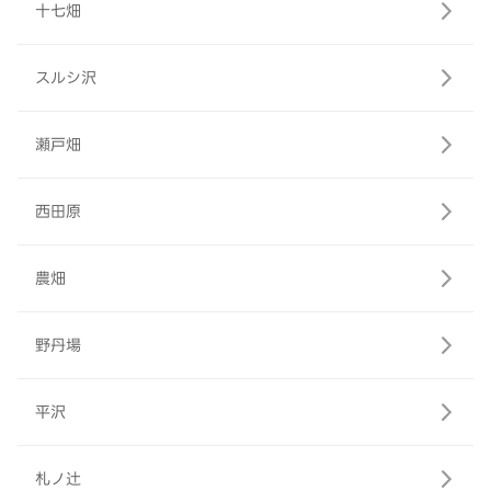
十七畑
スルシ沢
瀬戸畑
西田原
農畑
野丹場
平沢
札ノ辻