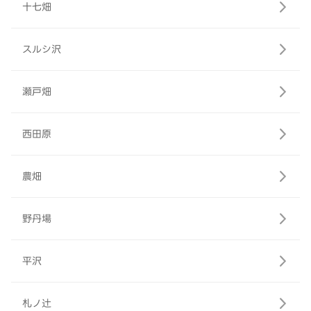
十七畑
スルシ沢
瀬戸畑
西田原
農畑
野丹場
平沢
札ノ辻