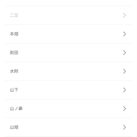
二又
本畑
前田
水附
山下
山ノ鼻
山畑