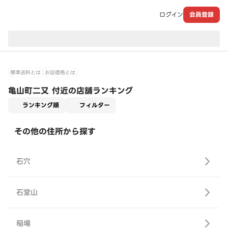
ログイン
会員登録
現在のお届け先：
標準送料とは
お店価格とは
亀山町二又 付近の店舗ランキング
適用なし
ランキング順
フィルター
その他の住所から探す
石穴
石堂山
稲場