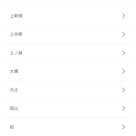
上新畑
上中原
上ノ越
大構
大辻
岡山
起