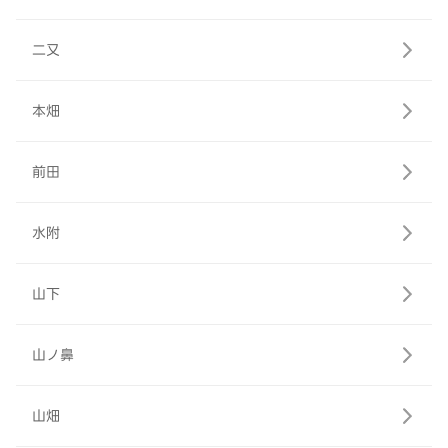
二又
本畑
前田
水附
山下
山ノ鼻
山畑