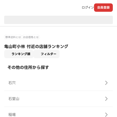
ログイン
会員登録
現在のお届け先：
標準送料とは
お店価格とは
亀山町小林 付近の店舗ランキング
適用なし
ランキング順
フィルター
その他の住所から探す
石穴
石堂山
稲場