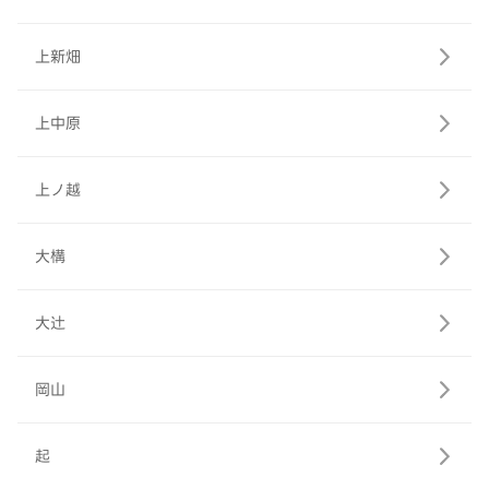
上新畑
上中原
上ノ越
大構
大辻
岡山
起