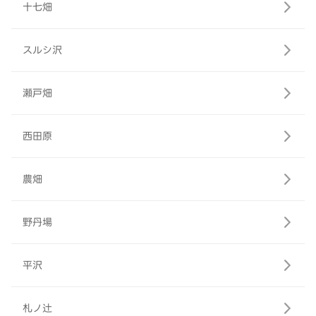
十七畑
スルシ沢
瀬戸畑
西田原
農畑
野丹場
平沢
札ノ辻