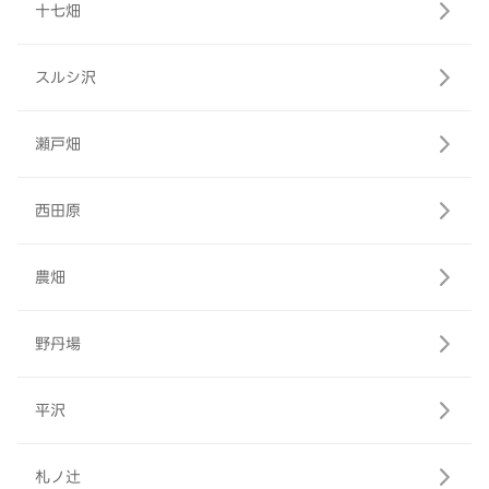
十七畑
スルシ沢
瀬戸畑
西田原
農畑
野丹場
平沢
札ノ辻