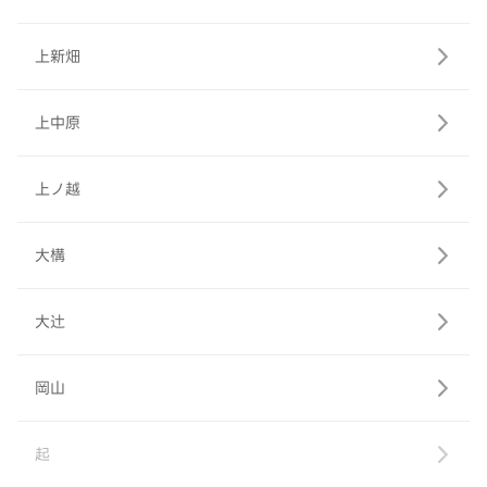
上新畑
上中原
上ノ越
大構
大辻
岡山
起