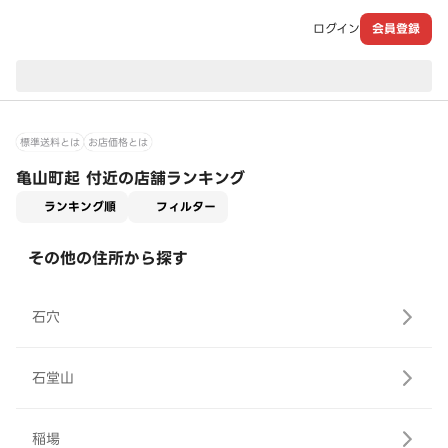
ログイン
会員登録
現在のお届け先：
標準送料とは
お店価格とは
亀山町起 付近の店舗ランキング
適用なし
ランキング順
フィルター
その他の住所から探す
石穴
石堂山
稲場