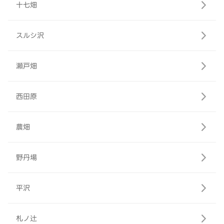
十七畑
スルシ沢
瀬戸畑
西田原
農畑
野丹場
平沢
札ノ辻