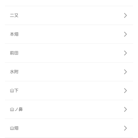
二又
本畑
前田
水附
山下
山ノ鼻
山畑