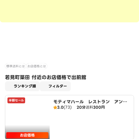
標準送料とは
お店価格とは
若見町築田 付近のお店価格で出前館
適用なし
ランキング順
フィルター
半額セール
モティマハール レストラン アンド
3.0
(73)
20分
送料
300円
バー
お店価格