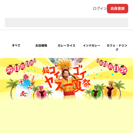
ログイン
会員登録
現在のお届け先：
すべて
お店価格
カレーライス
インドカレー
カフェ・ドリン
ク
超ゴイゴイヤスー夏祭