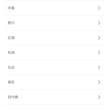
中島
野川
広畑
松渕
丸出
箕形
目代橋