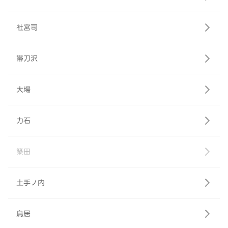
社宮司
帯刀沢
大場
力石
築田
土手ノ内
鳥居