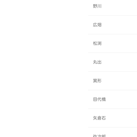
野川
広畑
松渕
丸出
箕形
目代橋
矢倉石
弥次郎