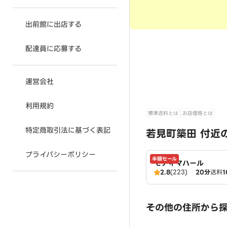
出前館に出店する
配達員に応募する
運営会社
利用規約
標準送料とは
お店価格とは
特定商取引法に基づく表記
若見町築田 付近
プライバシーポリシー
半額セール
モティマハール
2.8
(223)
20分
送料
1
その他の住所から