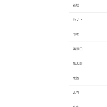
新居
池ノ上
市場
奥猿田
亀太郎
鬼堕
北寺