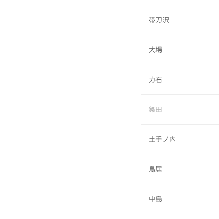
帯刀沢
大場
力石
築田
土手ノ内
鳥居
中島