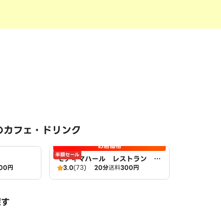
のカフェ・ドリンク
お店価格
半額セール
モティマハール レストラン ア
00円
3.0
(73)
20分
送料
300円
ンドバー
探す