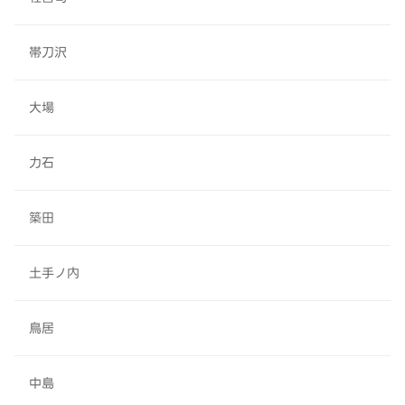
帯刀沢
大場
力石
築田
土手ノ内
鳥居
中島