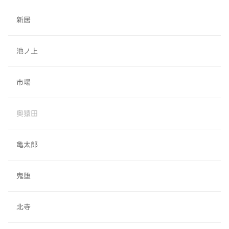
新居
池ノ上
市場
奥猿田
亀太郎
鬼堕
北寺