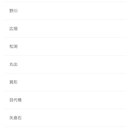
野川
広畑
松渕
丸出
箕形
目代橋
矢倉石