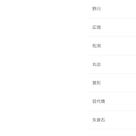
野川
広畑
松渕
丸出
箕形
目代橋
矢倉石