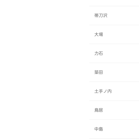
帯刀沢
大場
力石
築田
土手ノ内
鳥居
中島