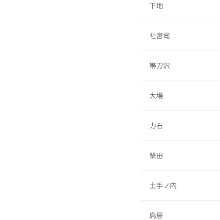
下地
社宮司
帯刀沢
大場
力石
築田
土手ノ内
鳥居