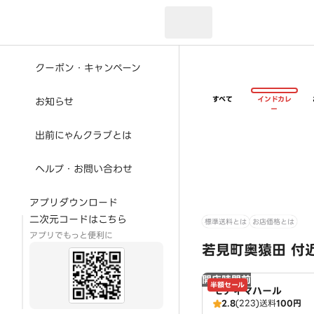
現在のお届け先：
クーポン・キャンペーン
すべて
インドカレ
お知らせ
ー
出前にゃんクラブとは
ヘルプ・お問い合わせ
アプリダウンロード
二次元コードはこちら
標準送料とは
お店価格とは
アプリでもっと便利に
若見町奥猿田 付
開店時間前
半額セール
モティマハール
2.8
(223)
送料
100円