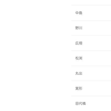
中島
野川
広畑
松渕
丸出
箕形
目代橋