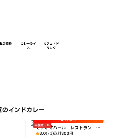
お店価格
カレーライ
カフェ・ド
ス
リンク
近のインドカレー
お店価格
開店時間前
半額セール
モティマハール レストラン ア
3.0
(73)
送料
300円
ンドバー