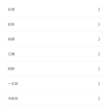
石塚
岩前
烏郷
江縄
岡野
一石蒔
沖新田