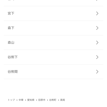
宮下
森下
森山
谷熊下
谷熊間
トップ
中華
愛知県
田原市
谷熊町
高尾