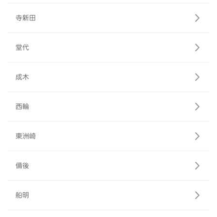
寺新田
堂代
成木
西輪
東洲崎
備後
船明