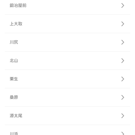
鍛冶屋前
上大取
川尻
北山
栗生
桑原
源太尾
川添