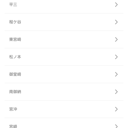
平三
程ケ谷
東宮崎
松ノ本
御堂崎
南御納
宮沖
宮崎