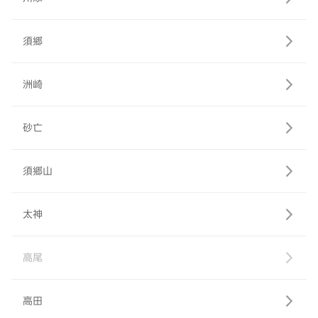
須郷
洲崎
砂亡
須郷山
太神
高尾
高田