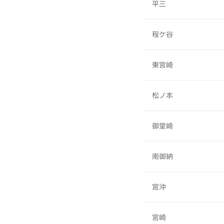
平三
程ケ谷
東宮崎
松ノ本
御堂崎
南御納
宮沖
宮崎