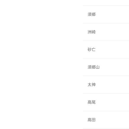
須郷
洲崎
砂亡
須郷山
太神
高尾
高田