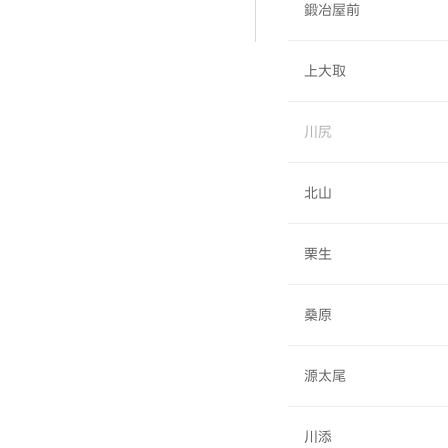
鍛冶屋前
上大取
川尻
北山
栗生
桑原
源太尾
川添