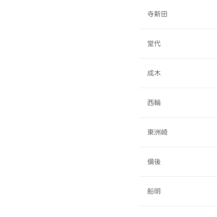
寺新田
堂代
成木
西輪
東洲崎
備後
船明