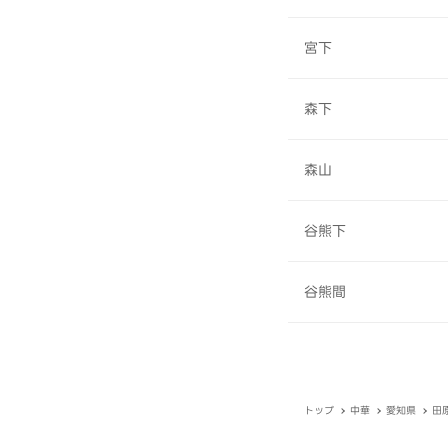
宮下
森下
森山
谷熊下
谷熊間
トップ
中華
愛知県
田