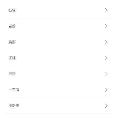
石塚
岩前
烏郷
江縄
岡野
一石蒔
沖新田