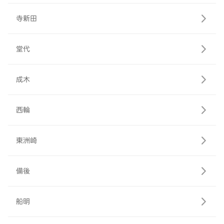
寺新田
堂代
成木
西輪
東洲崎
備後
船明