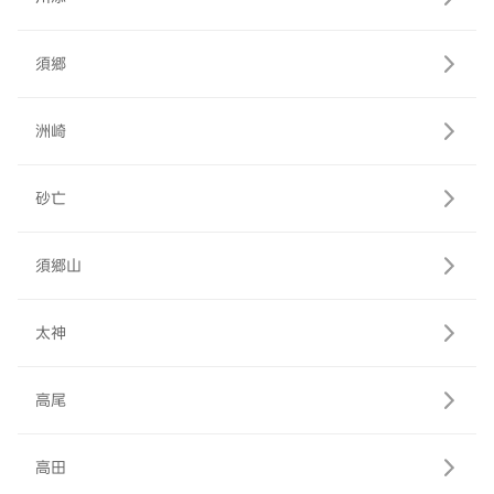
須郷
洲崎
砂亡
須郷山
太神
高尾
高田