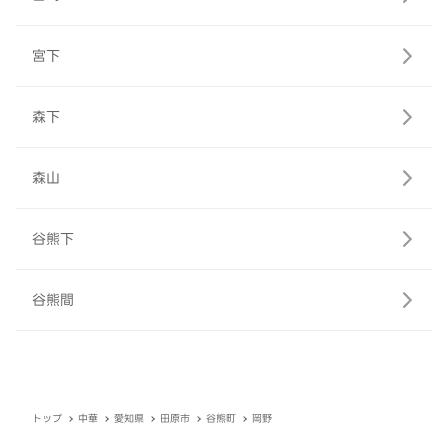
宮下
森下
森山
谷熊下
谷熊間
トップ
中華
愛知県
田原市
谷熊町
岡野