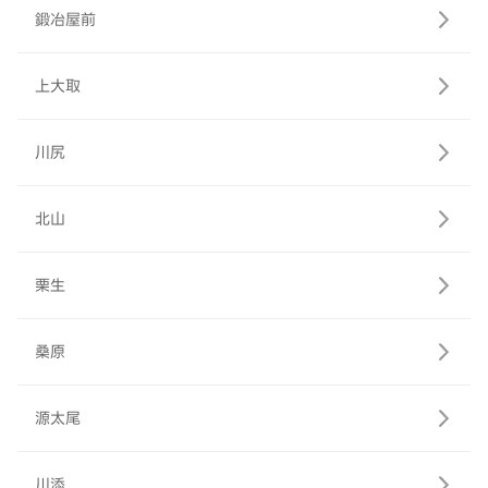
鍛冶屋前
上大取
川尻
北山
栗生
桑原
源太尾
川添