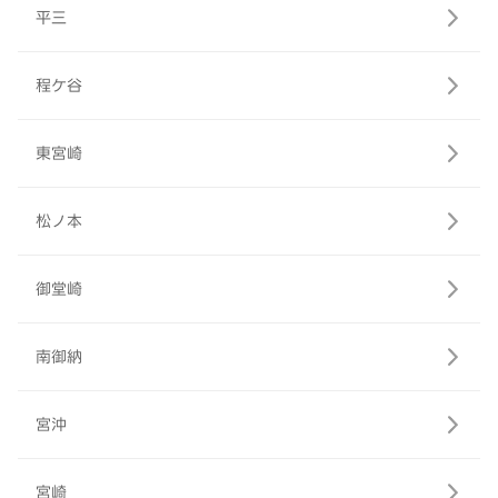
平三
程ケ谷
東宮崎
松ノ本
御堂崎
南御納
宮沖
宮崎