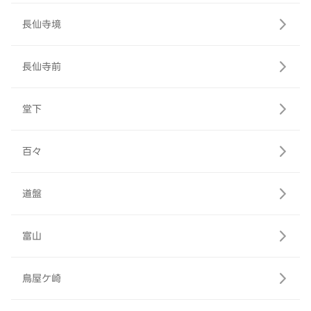
長仙寺境
長仙寺前
堂下
百々
道盤
富山
鳥屋ケ崎