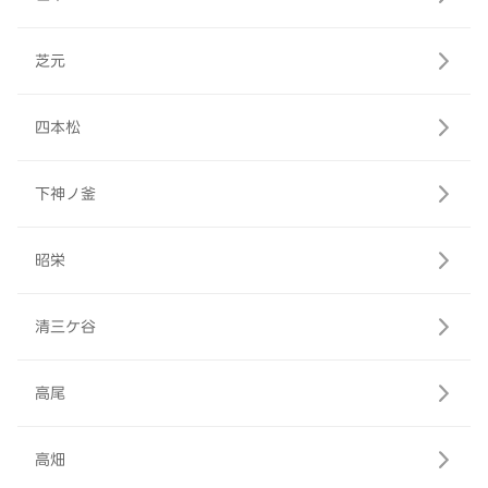
芝元
四本松
下神ノ釜
昭栄
清三ケ谷
高尾
高畑