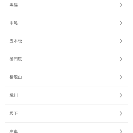
黒福
甲亀
五本松
御門尻
権現山
境川
坂下
左車