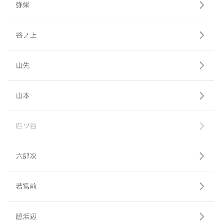
弥栄
谷ノ上
山先
山本
四ツ谷
六郎次
若宮前
脇浜辺