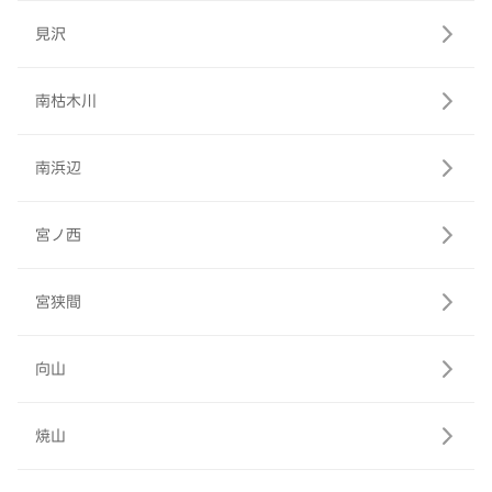
見沢
南枯木川
南浜辺
宮ノ西
宮狭間
向山
焼山