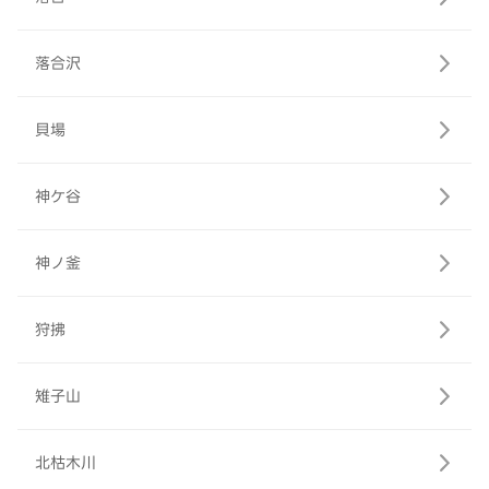
落合沢
貝場
神ケ谷
神ノ釜
狩拂
雉子山
北枯木川