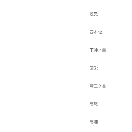
芝元
四本松
下神ノ釜
昭栄
清三ケ谷
高尾
高畑