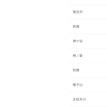
落合沢
貝場
神ケ谷
神ノ釜
狩拂
雉子山
北枯木川