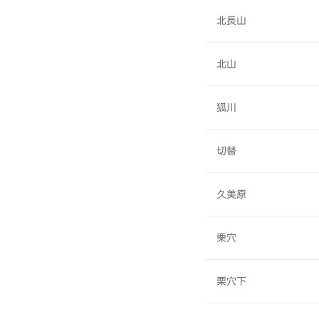
北長山
北山
狐川
切替
久美原
栗穴
栗穴下