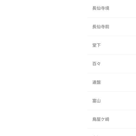
長仙寺境
長仙寺前
堂下
百々
道盤
富山
鳥屋ケ崎