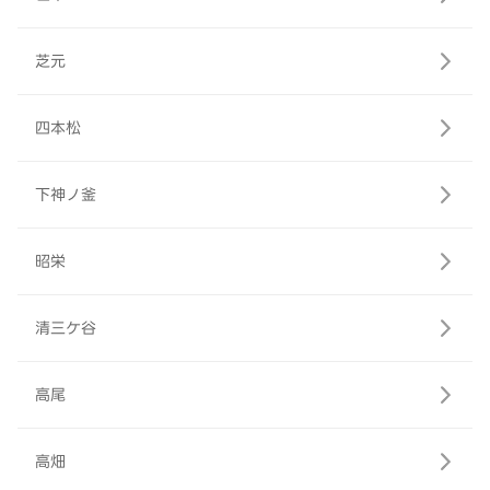
芝元
四本松
下神ノ釜
昭栄
清三ケ谷
高尾
高畑