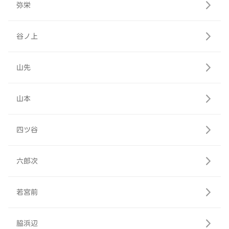
弥栄
谷ノ上
山先
山本
四ツ谷
六郎次
若宮前
脇浜辺