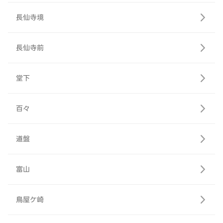
長仙寺境
長仙寺前
堂下
百々
道盤
富山
鳥屋ケ崎