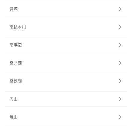
見沢
南枯木川
南浜辺
宮ノ西
宮狭間
向山
焼山