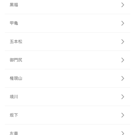
黒福
甲亀
五本松
御門尻
権現山
境川
坂下
左車