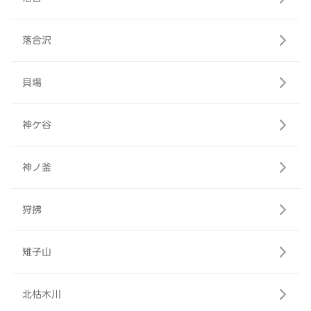
落合沢
貝場
神ケ谷
神ノ釜
狩拂
雉子山
北枯木川