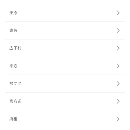
東原
東脇
広子村
平方
盆ケ池
宮方辺
持相