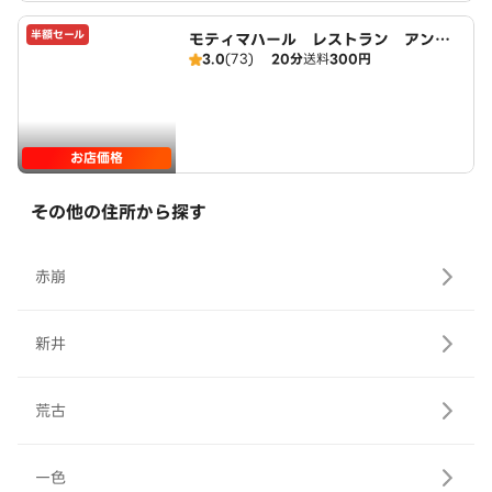
半額セール
モティマハール レストラン アンド
3.0
(73)
20分
送料
300円
バー
お店価格
その他の住所から探す
赤崩
新井
荒古
一色