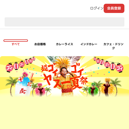
ログイン
会員登録
現在のお届け先：
すべて
お店価格
カレーライス
インドカレー
カフェ・ドリン
ク
超ゴイゴイヤスー夏祭