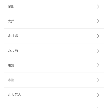
尾郎
大芦
金井場
カル桶
川畑
木崩
北大荒古