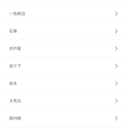
一色新田
石車
井戸屋
岩ケ下
岩本
大荒古
尾村崎