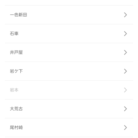
一色新田
石車
井戸屋
岩ケ下
岩本
大荒古
尾村崎