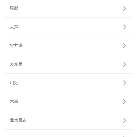
尾郎
大芦
金井場
カル桶
川畑
木崩
北大荒古