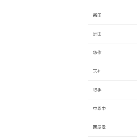
新田
洲田
惣作
天神
取手
中恩中
西屋敷