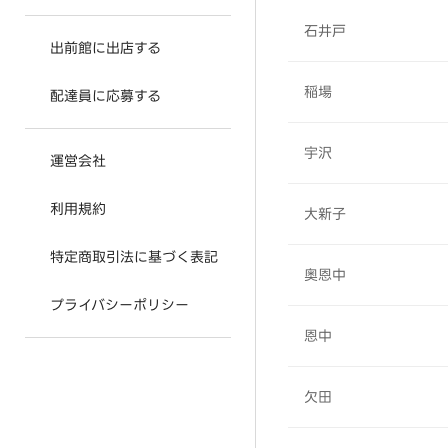
石井戸
出前館に出店する
稲場
配達員に応募する
宇沢
運営会社
利用規約
大新子
特定商取引法に基づく表記
奥恩中
プライバシーポリシー
恩中
欠田