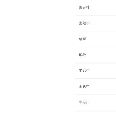
東天神
東取手
平戸
踏分
前恩中
南恩中
南黒川