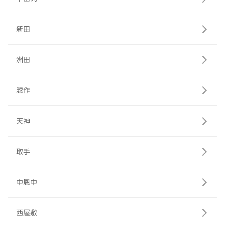
新田
洲田
惣作
天神
取手
中恩中
西屋敷