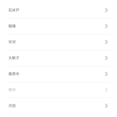
石井戸
稲場
宇沢
大新子
奥恩中
恩中
欠田