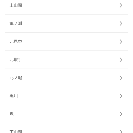
上山間
亀ノ渕
北恩中
北取手
北ノ堀
黒川
沢
下山間