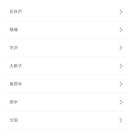
石井戸
稲場
宇沢
大新子
奥恩中
恩中
欠田