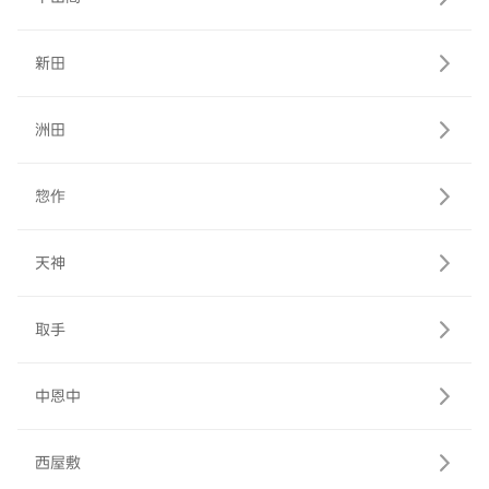
新田
洲田
惣作
天神
取手
中恩中
西屋敷