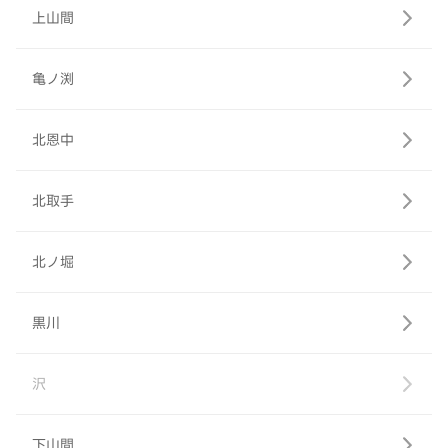
上山間
亀ノ渕
北恩中
北取手
北ノ堀
黒川
沢
下山間