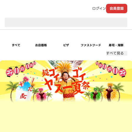
ログイン
会員登録
現在のお届け先：
すべて
お店価格
ピザ
ファストフード
寿司・海鮮
すべて見る
超ゴイゴイヤスー夏祭