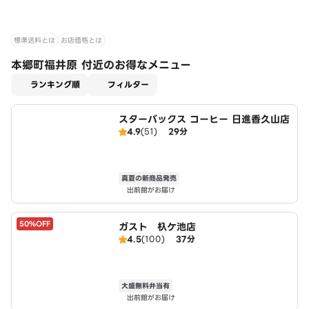
標準送料とは
お店価格とは
本郷町福井原 付近のお得なメニュー
適用なし
ランキング順
フィルター
スターバックス コーヒー 日進香久山店
4.9
(51)
29分
真夏の新商品発売
出前館がお届け
50%OFF
ガスト 杁ケ池店
4.5
(100)
37分
大盛無料弁当有
出前館がお届け