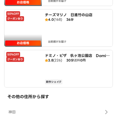
出前館がお届け
お店価格
50%OFF
チーズマリノ 日進竹の山店
クーポンあり
4.0
(168)
36分
出前館がお届け
お店価格
50%OFF
ドミノ・ピザ 杁ヶ池公園店 Domin
クーポンあり
3.8
(226)
30分
送料
0円
o's
新作シェイク
その他の住所から探す
神田