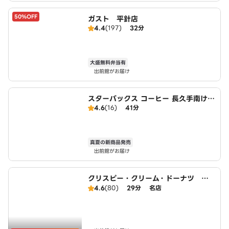
50%OFF
ガスト 平針店
4.4
(197)
32分
大盛無料弁当有
出前館がお届け
スターバックス コーヒー 長久手南けや
4.6
(16)
41分
き通り店
真夏の新商品発売
出前館がお届け
クリスピー・クリーム・ドーナツ Mi
o香久山店
4.6
(80)
29分
名店