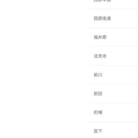
西原南通
福井原
法念寺
前川
前田
的場
宮下