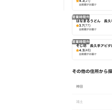
4.3
(21)
出前館がお届け
営業時間外
はなまるうどん 長久
3.7
(77)
出前館がお届け
営業時間外
そじ坊 長久手アピタ
4.3
(48)
出前館がお届け
その他の住所から
神田
鴻土