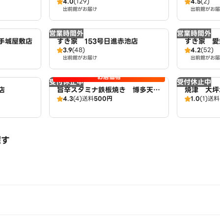
4.0
(129)
4.5
(2)
LAND 
出前館がお届け
出前館がお届
営業時間外
営業時間外
手城屋敷店
すき家 153号日進赤池店
すき家 愛
3.9
(48)
4.2
(52)
出前館がお届け
出前館がお届
お店価格
受付休止中
受付休止中
店
旨辛スタミナ鉄板焼き 博多天神
焼津 大坪
4.3
(4)
送料
500円
1.0
(1)
送料
軒 藤が丘店 広域店
丘店 広域
探す