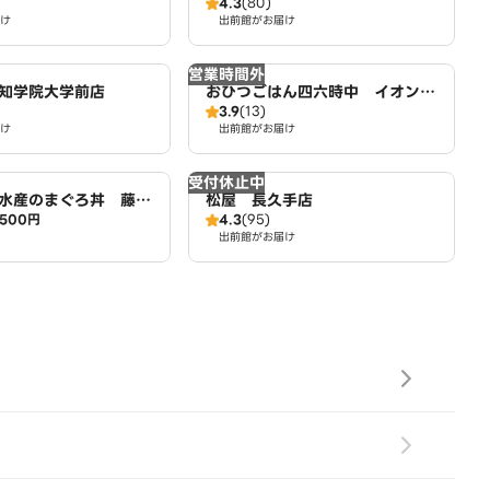
4.3
(80)
平針店
け
出前館がお届け
営業時間外
知学院大学前店
おひつごはん四六時中 イオンモ
3.9
(13)
ール長久手店
け
出前館がお届け
受付休止中
水産のまぐろ丼 藤が
松屋 長久手店
500円
4.3
(95)
店
出前館がお届け