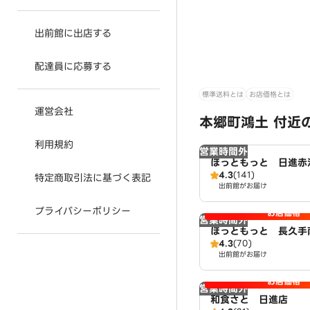
出前館に出店する
配達員に応募する
標準送料とは
お店価格とは
運営会社
本郷町鴻土 付近
利用規約
営業時間外
ほっともっと 日進赤
4.3
(141)
特定商取引法に基づく表記
出前館がお届け
プライバシーポリシー
お店価格
営業時間外
ほっともっと 長久手
4.3
(70)
出前館がお届け
お店価格
営業時間外
和食さと 日進店