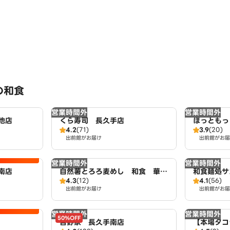
の和食
営業時間外
営業時間外
池店
くら寿司 長久手店
ほっともっ
4.2
(71)
3.9
(20)
出前館がお届け
出前館がお届
営業時間外
営業時間外
南店
自然薯とろろ麦めし 和食 華
和食麺処サ
4.3
(12)
4.1
(56)
花 長久手本店
出前館がお届け
出前館がお届
営業時間外
営業時間外
50%OFF
吉野家 長久手南店
【本場タコラ