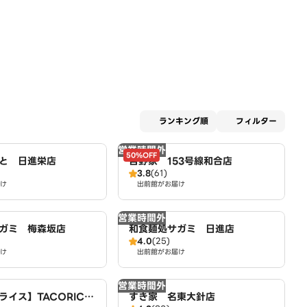
適用な
ランキング順
フィルター
営業時間外
50%OFF
と 日進栄店
吉野家 153号線和合店
3.8
(61)
け
出前館がお届け
営業時間外
ガミ 梅森坂店
和食麺処サガミ 日進店
4.0
(25)
け
出前館がお届け
営業時間外
イス】TACORICE
すき家 名東大針店