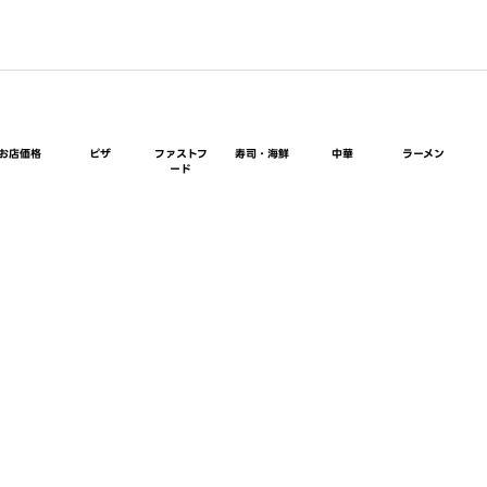
お店価格
ピザ
ファストフ
寿司・海鮮
中華
ラーメン
ード