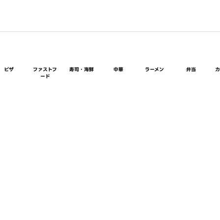
ピザ
ファストフ
寿司・海鮮
中華
ラーメン
弁当
ード