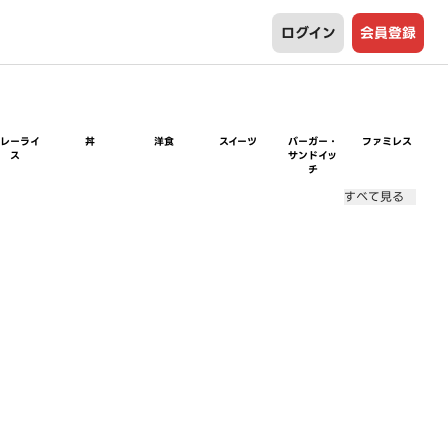
ログイン
会員登録
カレーライ
丼
洋食
スイーツ
バーガー・
ファミレス
ス
サンドイッ
チ
すべて見る