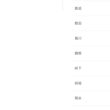
鹿追
敷田
島川
鶴根
峠下
純堀
間米