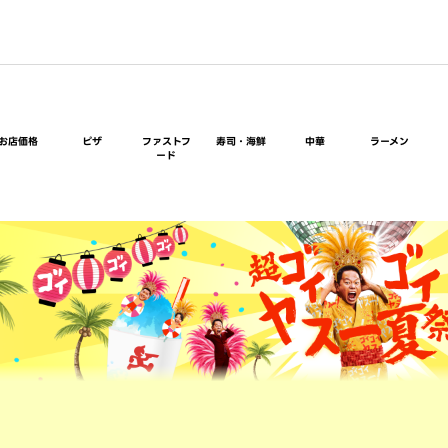
お店価格
ピザ
ファストフ
寿司・海鮮
中華
ラーメン
ード