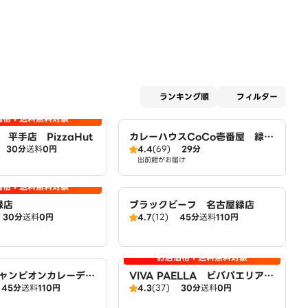
適用な
ランキング順
フィルター
価格＋送料無料対象
平手店 PizzaHut
カレーハウスCoCo壱番屋 緑区
30分
送料
0円
4.4
(69)
29分
鴻仏目店（SD）
出前館がお届け
価格＋送料無料対象
緑店
ブラックビーフ 名古屋緑店
30分
送料
0円
4.7
(12)
45分
送料
110円
お店価格＋送料無料対象
ャンピオンカレーデリ
VIVA PAELLA ビバパエリア
45分
送料
110円
4.3
(37)
30分
送料
0円
古屋緑店
緑店