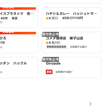
お店価格
イスプラネッツ 名古
ハヤシ＆カレー ハッシュトマ
4.2
(6)
45分
送料
110円
40分
名店
ト 名古屋緑店
け
お店価格
受付休止中
ひろ
コメダ珈琲店 姥子山店
31分
4.5
(68)
季節限定商品発売
出前館がお届け
け
受付休止中
ッチン ハックル
Girasole
新着
出前館がお届け
け