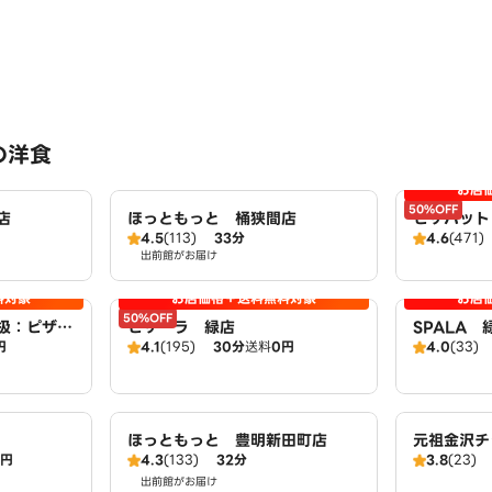
の洋食
お店
50%OFF
店
ほっともっと 桶狭間店
ピザハット 
4.5
(113)
33分
4.6
(471)
出前館がお届け
料対象
お店価格＋送料無料対象
お店
50%OFF
扱：ピザハ
ピザーラ 緑店
SPALA 
円
4.1
(195)
30分
送料
0円
4.0
(33)
ほっともっと 豊明新田町店
元祖金沢チ
0円
4.3
(133)
32分
3.8
(23)
バリー 名
出前館がお届け