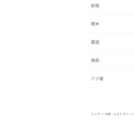
純堀
間米
廻渡
森前
八ツ屋
トップ
洋食・レストラン