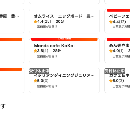
壱番屋 豊明
オムライス エッグボード 豊明
ベビーフェ
4.4
(25)
30分
店
屋緑店
4.4
(12)
出前館がお届け
出前館がお届
お店価格
Islands cafe KaKai
めん処やま
3.8
(4)
28分
4.0
(1)
出前館がお届け
出前館がお届
受付休止中
受付休止中
イタリアンダイニングジュリアー
カフェ＆キ
5.0
(3)
5.0
(2)
ノ
出前館がお届け
出前館がお届
探す