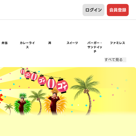
ログイン
会員登録
弁当
カレーライ
丼
スイーツ
バーガー・
ファミレス
ス
サンドイッ
チ
すべて見る