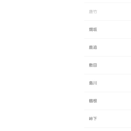
唐竹
燗坂
鹿追
敷田
島川
鶴根
峠下