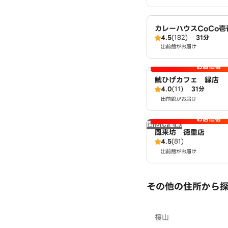
カレーハウスCoCo
4.5
(182)
31分
国一店（SD）
出前館がお届け
お店価格
鯱ひげカフェ 緑店
4.0
(11)
31分
出前館がお届け
お店価格
開店時間前
風来坊 徳重店
4.5
(81)
出前館がお届け
その他の住所から
榎山