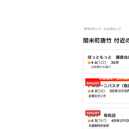
標準送料とは
お店価格とは
間米町唐竹 付近
ほっともっと 鎌倉台
4.6
(122)
36分
出前館がお届け
お店価格＋送料無
50%OFF
トスカーニパスタ（取
4.0
(26)
30分
送料
0
ット平手店）
お得なランチ
50%OFF
ガスト 有松店
4.5
(767)
45分
送料
大盛無料弁当有